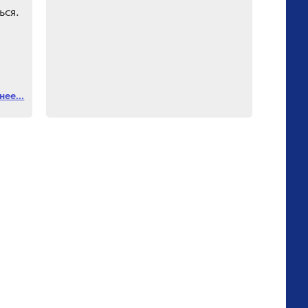
ься.
ми.
ее...