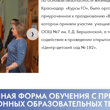
по основам безопасности жизнед
Краснодар «Курсы ГО», было орг
приуроченное к празднованию «В
котором приняли участие учащиес
›
ООШ №7 им. Е.Д. Бершанской, а т
содействие в проведении открыто
«Центр-детский сад № 182».
НАЯ ФОРМА ОБУЧЕНИЯ С П
ОННЫХ ОБРАЗОВАТЕЛЬНЫХ Т