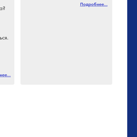
Подробнее...
а?
ься.
ми.
ее...