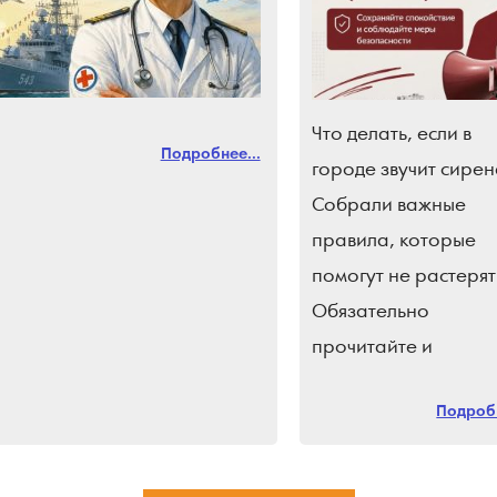
Что делать, если в
Подробнее...
городе звучит сирен
Собрали важные
правила, которые
помогут не растерят
Обязательно
прочитайте и
поделитесь с близки
Подробн
Подпишись на
«Краснодарские
известия»