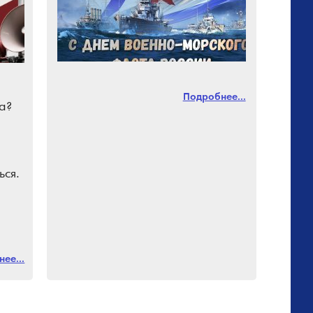
Подробнее...
а?
ься.
ми.
ее...