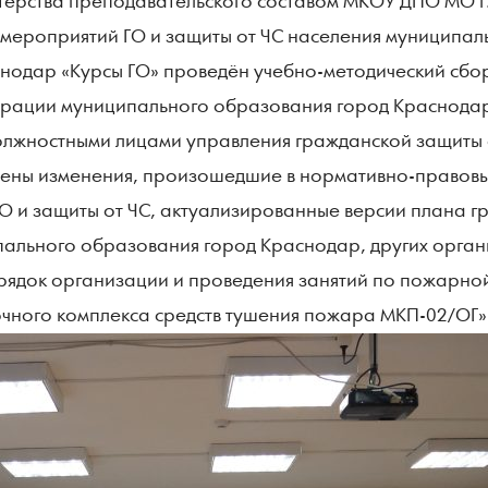
рства преподавательского составом МКОУ ДПО МО г. 
мероприятий ГО и защиты от ЧС населения муниципал
нодар «Курсы ГО» проведён учебно-методический сбо
трации муниципального образования город Краснода
лжностными лицами управления гражданской защиты
дены изменения, произошедшие в нормативно-правовы
О и защиты от ЧС, актуализированные версии плана г
ального образования город Краснодар, других орга
рядок организации и проведения занятий по пожарно
ного комплекса средств тушения пожара МКП-02/ОГ»