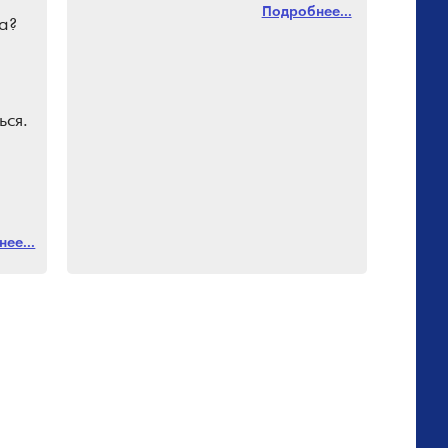
Подробнее...
а?
ься.
ми.
ее...