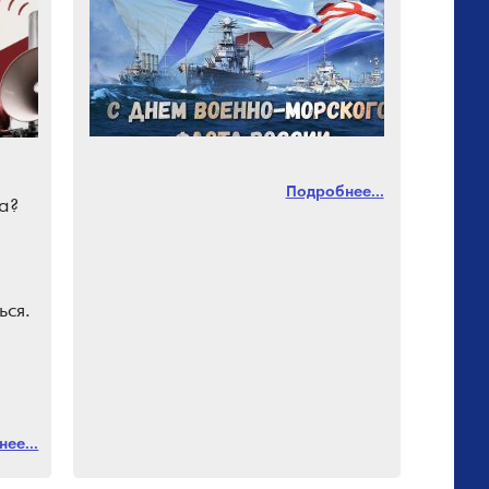
Подробнее...
а?
ься.
ми.
ее...